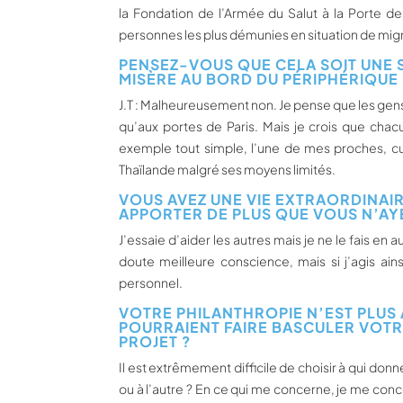
la Fondation de l’Armée du Salut à la Porte de 
personnes les plus démunies en situation de migr
PENSEZ-VOUS QUE CELA SOIT UNE 
MISÈRE AU BORD DU PÉRIPHÉRIQUE 
J.T : Malheureusement non. Je pense que les gen
qu’aux portes de Paris. Mais je crois que chac
exemple tout simple, l’une de mes proches, cuis
Thaïlande malgré ses moyens limités.
VOUS AVEZ UNE VIE EXTRAORDINAI
APPORTER DE PLUS QUE VOUS N’AYE
J’essaie d’aider les autres mais je ne le fais 
doute meilleure conscience, mais si j’agis ain
personnel.
VOTRE PHILANTHROPIE N’EST PLUS 
POURRAIENT FAIRE BASCULER VOT
PROJET ?
Il est extrêmement difficile de choisir à qui don
ou à l’autre ? En ce qui me concerne, je me conce