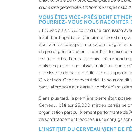
Internationale de l’Automobile) place de la Con
d’une rare générosité. Un homme simple mais d’
VOUS ÊTES VICE-PRÉSIDENT ET ME
POURRIEZ-VOUS NOUS RACONTER C
J.T : Avec plaisir. Au cours d’une discussion av
Institut orthopédique. Car lui-même est un gran
était là à nos côtés pour nous accompagner et nous
de prolonger son action. L’idée l’a intéressé 
institut médical l’emballait mais il m’a répondu q
mais ce que l’on connaissait moins par contre c’é
choisisse le domaine médical le plus appropri
Olivier Lyon-Caen et Yves Agid ; ils nous ont d
part, j’ai proposé à un certain nombre d’amis de s
5 ans plus tard, la première pierre était posée 
Cerveau, bâti sur 25.000 mètres carrés selon 
organisation particulièrement performante de 7
de son financement repose sur une conjugaison d
L’INSTITUT DU CERVEAU VIENT DE F