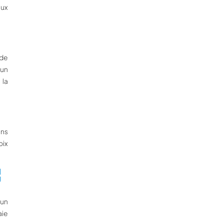
aux
nde
 un
 la
ans
oix
I
U
’un
aie