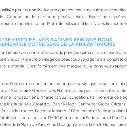
 qualifiée pour répondre à cette question car je ne suis pas scientifiq
. Cependant, le directeur général, Alexis Brice, nous prése
nseils d’administration. Mon rôle est surtout le suivi des financeme
RE HISTOIRE, VOS RACINES AFIN QUE NOUS
EMENT DE VOTRE SENS DE LA PHILANTHROPIE
mon histoire personnelle. Je pars du principe que si on a la chance d’av
e en retour. J’ai eu le privilège de beaucoup voyager et j’ai constaté 
dans le monde. C’est forcément très marquant. J’ai donc voulu appor
s que l’on a pu me confier tout au long de ma vie, que ce soit en tant 
al du Secrétaire Général des Nations Unies pour la sécurité routiè
une Fondation en Birmanie, la Suu Foundation. J’ai l’honneur de sié
Peace Institute) et au Board du Ban Ki-Moon Centre for Global Citizens.
ière sur les routes, l’accès à la santé, à l’éducation et à l’emploi dans 
troite collaboration avec l’IFRC (International Federation of Red Cr
tés de la Maire de Paris Anne Hidalgo, j’ai visité la Halte Humanitaire