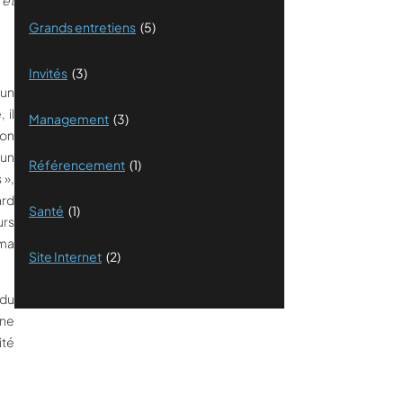
 et
Grands entretiens
(5)
Invités
(3)
 un
 il
Management
(3)
çon
 un
Référencement
(1)
 »,
ard
Santé
(1)
urs
 ma
Site Internet
(2)
 du
une
ité