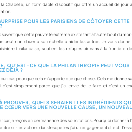
la Chapelle, un formidable dispositif qui offre un accueil de jour 
ation.
SURPRISE POUR LES PARISIENS DE CÔTOYER CETTE
?
s savent que cette pauvreté extrême existe tant à l’autre bout du mo
un peut contribuer à son échelle à aider les autres. Je vous donne
inière thaïlandaise, soutient les réfugiés birmans à la frontière de
RE, QU’EST-CE QUE LA PHILANTHROPIE PEUT VOUS
Z DÉJÀ ?
en aucun cas pour que cela m’apporte quelque chose. Cela me donne s
si c’est simplement parce que j’ai envie de le faire et c’est un ch
À PROUVER, QUELS SERAIENT LES INGRÉDIENTS QU
RE CŒUR VERS UNE NOUVELLE CAUSE, UN NOUVEA
ner car je reçois en permanence des sollicitations. Pourquoi donner à l
ntre sur les actions dans lesquelles j’ai un engagement direct. J’ess