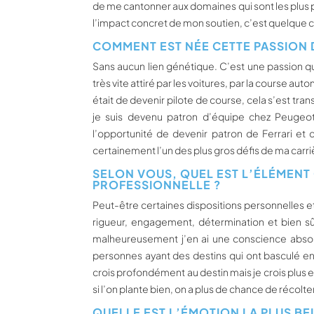
de me cantonner aux domaines qui sont les plus pr
l’impact concret de mon soutien, c’est quelque 
COMMENT EST NÉE CETTE PASSION 
Sans aucun lien génétique. C’est une passion qui
très vite attiré par les voitures, par la course a
était de devenir pilote de course, cela s’est tra
je suis devenu patron d’équipe chez Peugeot, d
l’opportunité de devenir patron de Ferrari et 
certainement l’un des plus gros défis de ma carri
SELON VOUS, QUEL EST L’ÉLÉMENT 
PROFESSIONNELLE ?
Peut-être certaines dispositions personnelles et là
rigueur, engagement, détermination et bien s
malheureusement j’en ai une conscience absolue
personnes ayant des destins qui ont basculé en
crois profondément au destin mais je crois plus en
si l’on plante bien, on a plus de chance de récolt
QUELLE EST L’ÉMOTION LA PLUS BE