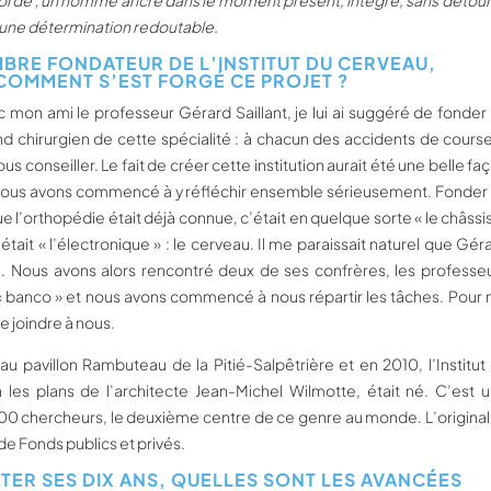
corde ; un homme ancré dans le moment présent, intègre, sans détour
une détermination redoutable.
MBRE FONDATEUR DE L’INSTITUT DU CERVEAU,
OMMENT S’EST FORGÉ CE PROJET ?
ec mon ami le professeur Gérard Saillant, je lui ai suggéré de fonder
d chirurgien de cette spécialité : à chacun des accidents de course,
 conseiller. Le fait de créer cette institution aurait été une belle fa
et nous avons commencé à y réfléchir ensemble sérieusement. Fonder
ue l’orthopédie était déjà connue, c’était en quelque sorte « le châssis
tait « l’électronique » : le cerveau. Il me paraissait naturel que Gér
é. Nous avons alors rencontré deux de ses confrères, les professe
it « banco » et nous avons commencé à nous répartir les tâches. Pour
e joindre à nous.
au pavillon Rambuteau de la Pitié-Salpêtrière et en 2010, l’Institut
les plans de l’architecte Jean-Michel Wilmotte, était né. C’est 
00 chercheurs, le deuxième centre de ce genre au monde. L’original
e Fonds publics et privés.
ÊTER SES DIX ANS, QUELLES SONT LES AVANCÉES