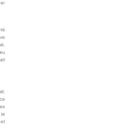
rer
été
êve
ué,
 eu
ait
il,
nce
des
 Je
 et