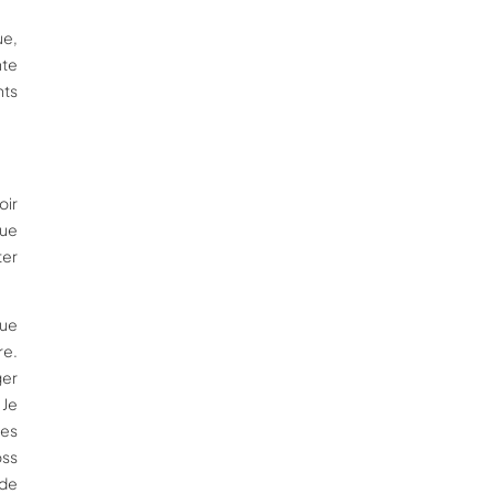
ue,
nte
nts
oir
que
ter
que
re.
ger
 Je
les
oss
 de