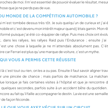
oches de moi. Il m’est essentiel de pouvoir évaluer le résultat, mesu
chose que je ne perds pas de vue.
DU MONDE DE LA COMPÉTITION AUTOMOBILE ?
 m’est tombée dessus très tôt. Je suis quelqu’un de curieux et j’ai 
utomobile et c’est devenu mon intérêt majeur quand j’étais gamin. Mon r
nsformé puisque j’ai été co-équipier de rallye. Puis mes choix ont évol
ans les rallyes, les rallyes Raid puis l’Endurance ; ensuite j’ai
c’est une chose à laquelle je ne m’attendais absolument pas. C’ét
ère car Ferrari est plus qu’une marque de voiture, c’est un mythe.
QUI VOUS A PERMIS CETTE RÉUSSITE
 c’est tout ou rien, on les a ou pas. Ensuite il faut savoir aligner trava
ûr une pincée de chance ; mais parfois de malchance. La malcha
 lorsque je fais certaines visites à l’hôpital et que je rencontre 
 quelques secondes, parfois suite à un accident bête du quotidien.
core au fait qu’il faille accompagner le destin. La vie est une semaille
er de façon féconde.
LLE QUE VOUS AYEZ VÉCUE SUR UN CIRCUIT