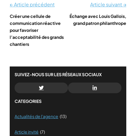
← Article précédent
Article suivant →
Créer une cellule de
Échange avec Louis Gallois,
communication réactive
grand patron philanthrope
pour favoriser
l’acceptabilité des grands
chantiers
SUIVEZ-NOUS SUR LES RÉSEAUX SOCIAUX
CATEGORIES
Actualités de l'agence
(13)
Article invité
(7)