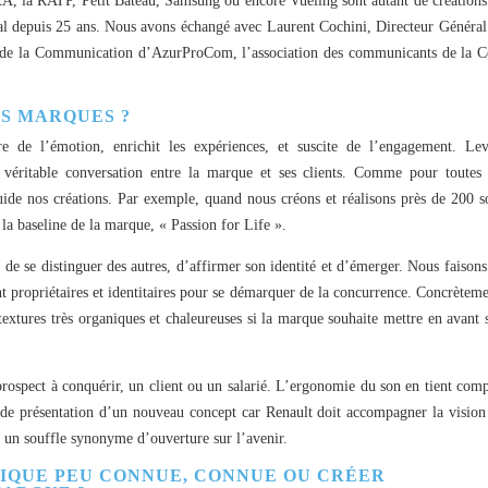
XA, la RATP, Petit Bateau, Samsung ou encore Vueling sont autant de créations
l depuis 25 ans. Nous avons échangé avec Laurent Cochini, Directeur Général
es de la Communication d’AzurProCom, l’association des communicants de la C
ES MARQUES ?
 de l’émotion, enrichit les expériences, et suscite de l’engagement. Lev
e véritable conversation entre la marque et ses clients. Comme pour toutes 
ide nos créations. Par exemple, quand nous créons et réalisons près de 200 s
 la baseline de la marque, « Passion for Life ».
t de se distinguer des autres, d’affirmer son identité et d’émerger. Nous faisons
nt propriétaires et identitaires pour se démarquer de la concurrence. Concrèteme
 textures très organiques et chaleureuses si la marque souhaite mettre en avant 
rospect à conquérir, un client ou un salarié. L’ergonomie du son en tient comp
de présentation d’un nouveau concept car Renault doit accompagner la vision
 un souffle synonyme d’ouverture sur l’avenir.
SIQUE PEU CONNUE, CONNUE OU CRÉER