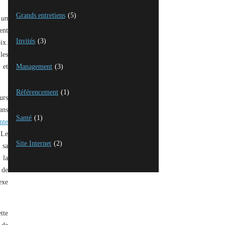
Grands entretiens
(5)
 un
ent
Invités
(3)
ix.
les
 et
Management
(3)
Référencement
(1)
urs
ans
Santé
(1)
nte
 Le
Site Internet
(2)
 sa
 la
 de
exe
tte