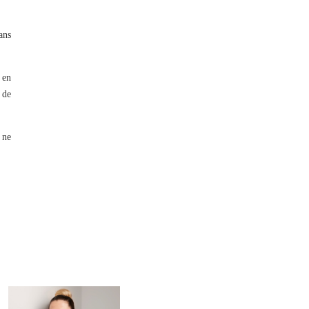
ans
 en
 de
 ne