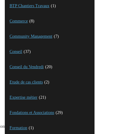
BTP Chantiers Travaux
(1)
Commerce
(8)
Community Management
(7)
Conseil
(37)
Conseil du Vendredi
(20)
Etude de cas clients
(2)
Expertise métier
(21)
Fondations et Associations
(29)
ion
Formation
(1)