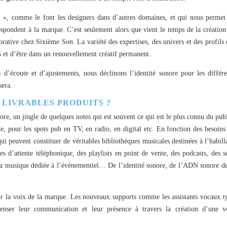
 », comme le font les designers dans d’autres domaines, et qui nous permet
rrespondent à la marque. C’est seulement alors que vient le temps de la création
borative chez Sixième Son. La variété des expertises, des univers et des profils 
 et d’être dans un renouvellement créatif permanent.
s d’écoute et d’ajustements, nous déclinons l’identité sonore pour les différe
sera.
 LIVRABLES PRODUITS ?
re, un jingle de quelques notes qui est souvent ce qui est le plus connu du publ
que, pour les spots pub en TV, en radio, en digital etc. En fonction des besoins
ui peuvent constituer de véritables bibliothèques musicales destinées à l’habill
s d’attente téléphonique, des playlists en point de vente, des podcasts, des s
e la musique dédiée à l’événementiel… De l’identité sonore, de l’ADN sonore de
sur la voix de la marque. Les nouveaux supports comme les assistants vocaux t
ser leur communication et leur présence à travers la création d’une v