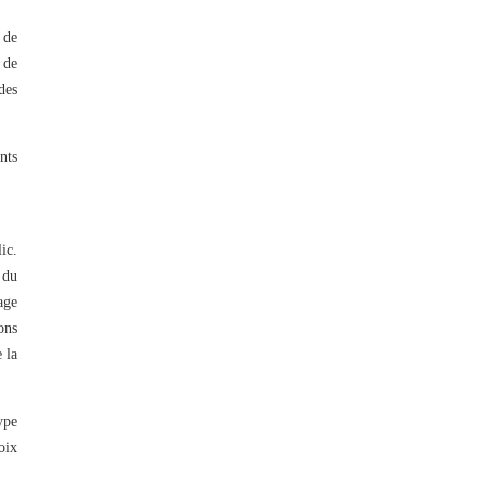
 de
 de
des
nts
ic.
 du
age
ons
 la
ype
oix