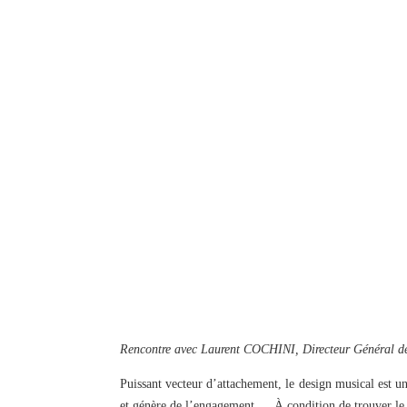
Rencontre avec Laurent COCHINI, Directeur Général de
Puissant vecteur d’attachement, le design musical est un
et génère de l’engagement…. À condition de trouver le