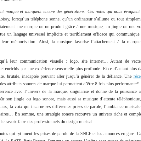
ont marqué et marquent encore des générations. Ces notes qui nous évoquent
oissy, lorsqu’un téléphone sonne, qu’un ordinateur s’allume ou tout simplem
tement une marque ou un produit grâce à une musique, un jingle ou une vo
itue un langage universel implicite et terriblement efficace qui communique 
 leur mémorisation. Ainsi, la musique favorise l’attachement à la marque
 qu’à leur communication visuelle : logo, site internet… Autant de vecte
et enrichis par une expérience sensorielle plus profonde. Et ce d’autant plus d
te, brutale, inadaptée pouvant aller jusqu’à générer de la défiance. Une
réce
des attributs sonores de marque lui permettent d’être 8 fois plus performante*.
érence avec l’univers de la marque, singularise et donne de la puissance à
sûr son jingle ou logo sonore, mais aussi sa musique d’attente téléphonique,
aux, la voix qui incarne ses différentes prises de parole, l’ambiance musicale
citaires… En somme, une stratégie sonore recouvre un univers riche et compl
t le savoir-faire des professionnels du design musical.
tes qui rythment les prises de parole de la SNCF et les annonces en gare. Ce