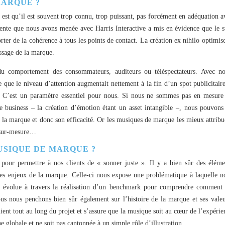
MARQUE ?
é est qu’il est souvent trop connu, trop puissant, pas forcément en adéquation a
nte que nous avons menée avec Harris Interactive a mis en évidence que le s
rter de la cohérence à tous les points de contact. La création ex nihilo optimise
essage de la marque.
du comportement des consommateurs, auditeurs ou téléspectateurs. Avec no
que le niveau d’attention augmentait nettement à la fin d’un spot publicitaire
t. C’est un paramètre essentiel pour nous. Si nous ne sommes pas en mesure
le business – la création d’émotion étant un asset intangible –, nous pouvons
 la marque et donc son efficacité. Or les musiques de marque les mieux attribu
s sur-mesure…
SIQUE DE MARQUE ?
our permettre à nos clients de « sonner juste ». Il y a bien sûr des éléme
es enjeux de la marque. Celle-ci nous expose une problématique à laquelle n
le évolue à travers la réalisation d’un benchmark pour comprendre comment 
ous nous penchons bien sûr également sur l’histoire de la marque et ses valeu
lient tout au long du projet et s’assure que la musique soit au cœur de l’expérie
e globale et ne soit pas cantonnée à un simple rôle d’illustration.