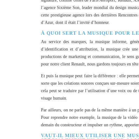
signature, comme celles de Paris Aéroport, Renault, A
l’agence Sixième Son, leader mondial du design musica
cette prestigieuse agence lors des dernières Rencontr
d’Azur, dont il était l’invité d’honneur.
À QUOI SERT LA MUSIQUE POUR L
Au service des marques, la musique informe, génère
d’identification et d’attribution, la musique crée un
productions de marketing et communication, le sens gu
pour notre client Renault, nous gardons toujours en tête
Et puis la musique peut faire la différence : elle perme
sorte que les créations sonores conçues sur-mesure soie
cela peut se traduire par l’utilisation d’une voix ou de
visage humain.
Par ailleurs, on ne parle pas de la même manière à un p
Pour reprendre notre exemple, la musique de la vidéo 
demain du constructeur et impulser un rythme, apporter
VAUT-IL MIEUX UTILISER UNE MU