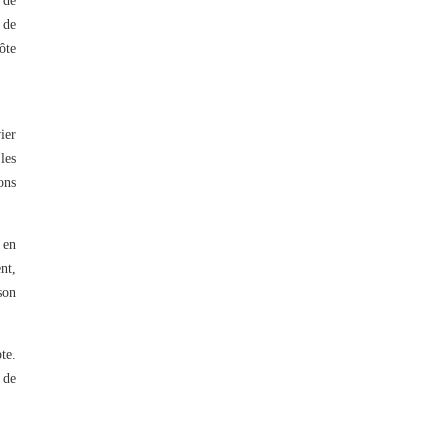
 de
 de
ôte
ier
les
ons
 en
nt,
son
te.
 de