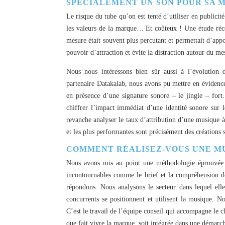
SPÉCIALEMENT UN SON POUR SA 
Le risque du tube qu’on est tenté d’utiliser en publicit
les valeurs de la marque… Et coûteux ! Une étude réce
mesure était souvent plus percutant et permettait d’appo
pouvoir d’attraction et évite la distraction autour du m
Nous nous intéressons bien sûr aussi à l’évolution 
partenaire Datakalab, nous avons pu mettre en évidence 
en présence d’une signature sonore – le jingle – for
chiffrer l’impact immédiat d’une identité sonore sur 
revanche analyser le taux d’attribution d’une musique à
et les plus performantes sont précisément des création
COMMENT RÉALISEZ-VOUS UNE MU
Nous avons mis au point une méthodologie éprouvée p
incontournables comme le brief et la compréhension d
répondons. Nous analysons le secteur dans lequel el
concurrents se positionnent et utilisent la musique. N
C’est le travail de l’équipe conseil qui accompagne le c
que fait vivre la marque, soit intégrée dans une démarch