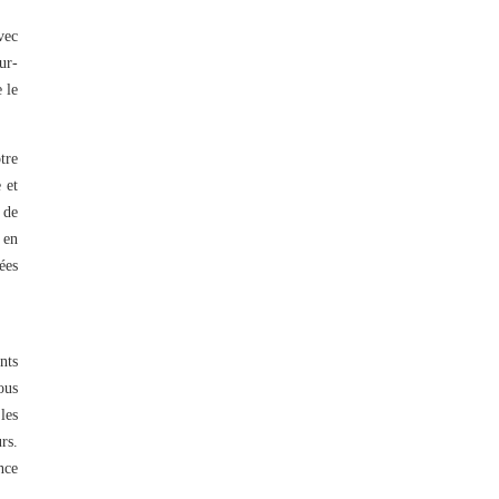
vec
ur-
 le
tre
 et
 de
 en
ées
nts
ous
les
rs.
nce