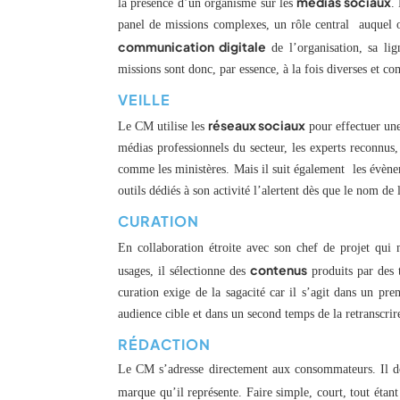
médias sociaux
la présence d’un organisme sur les
.
panel de missions complexes, un rôle central auquel on 
communication digitale
de l’organisation, sa li
missions sont donc, par essence, à la fois diverses et c
VEILLE
réseaux sociaux
Le CM utilise les
pour effectuer une 
médias professionnels du secteur, les experts reconnus, 
comme les ministères. Mais il suit également les évènem
outils dédiés à son activité l’alertent dès que le nom de 
CURATION
En collaboration étroite avec son chef de projet qui 
contenus
usages, il sélectionne des
produits par des t
curation exige de la sagacité car il s’agit dans un pr
audience cible et dans un second temps de la retranscrire
RÉDACTION
Le CM s’adresse directement aux consommateurs. Il doit 
marque qu’il représente. Faire simple, court, tout étant 