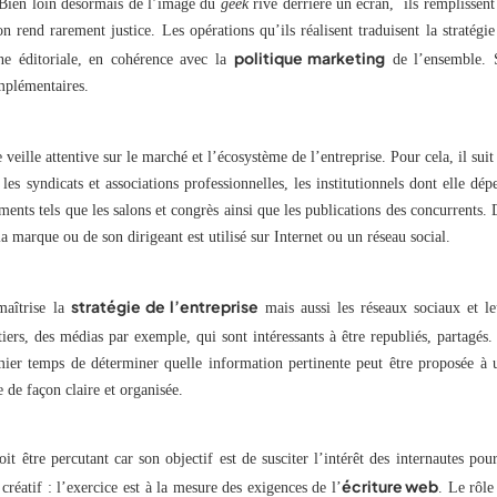
 Bien loin désormais de l’image du
geek
rivé derrière un écran, ils remplissent
rend rarement justice. Les opérations qu’ils réalisent traduisent la stratégie
politique marketing
gne éditoriale, en cohérence avec la
de l’ensemble. 
omplémentaires.
veille attentive sur le marché et l’écosystème de l’entreprise. Pour cela, il suit 
les syndicats et associations professionnelles, les institutionnels dont elle dép
ents tels que les salons et congrès ainsi que les publications des concurrents. 
la marque ou de son dirigeant est utilisé sur Internet ou un réseau social.
stratégie de l’entreprise
maîtrise la
mais aussi les réseaux sociaux et le
iers, des médias par exemple, qui sont intéressants à être republiés, partagés.
emier temps de déterminer quelle information pertinente peut être proposée à 
 de façon claire et organisée.
être percutant car son objectif est de susciter l’intérêt des internautes pour
écriture web
créatif : l’exercice est à la mesure des exigences de l’
. Le rôle