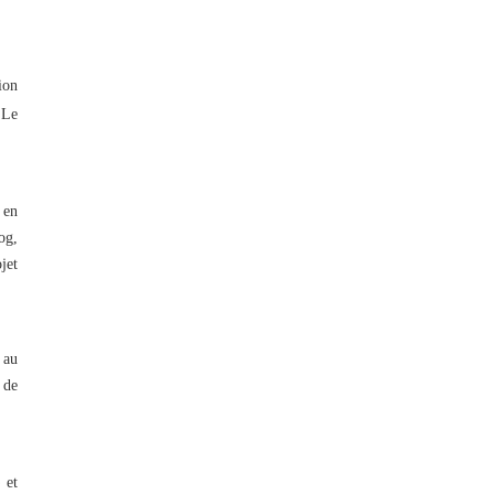
ion
 Le
 en
og,
jet
 au
 de
e
et