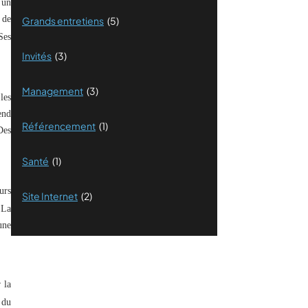
 un
 de
Grands entretiens
(5)
Ses
Invités
(3)
Management
(3)
les
end
Référencement
(1)
Des
Santé
(1)
urs
Site Internet
(2)
 La
une
 la
 du