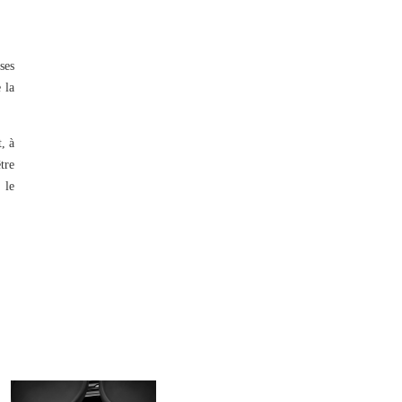
ses
 la
, à
tre
 le