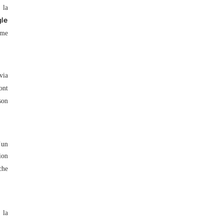
 la
le
mme
via
ont
son
’un
ion
che
 la