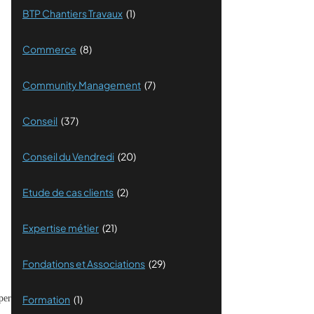
BTP Chantiers Travaux
(1)
Commerce
(8)
Community Management
(7)
Conseil
(37)
Conseil du Vendredi
(20)
Etude de cas clients
(2)
Expertise métier
(21)
Fondations et Associations
(29)
per
Formation
(1)