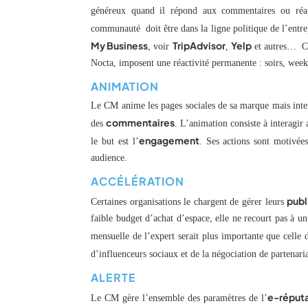
généreux quand il répond aux commentaires ou réag
communauté doit être dans la ligne politique de l’entrep
My Business
TripAdvisor
Yelp
, voir
,
et autres… Ca
Nocta, imposent une réactivité permanente : soirs, week-
ANIMATION
Le CM anime les pages sociales de sa marque mais inter
commentaires
des
. L’animation consiste à interagi
engagement
le but est l’
. Ses actions sont motivée
audience.
ACCÉLÉRATION
publ
Certaines organisations le chargent de gérer leurs
faible budget d’achat d’espace, elle ne recourt pas à un
mensuelle de l’expert serait plus importante que celle d
d’influenceurs sociaux et de la négociation de partenariat
ALERTE
e-réput
Le CM gère l’ensemble des paramètres de l’